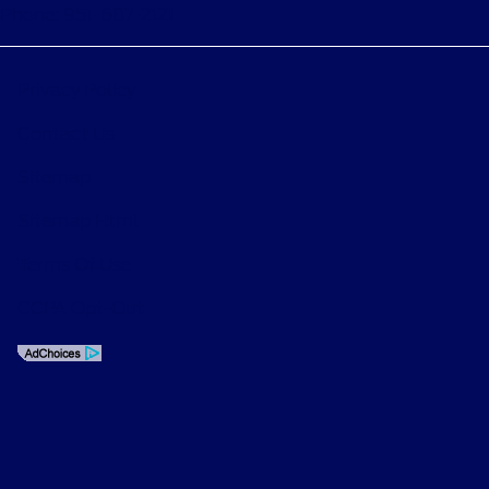
Phone: 951-687-2121
Privacy Policy
Contact Us
Sitemap
Sitemap Html
Terms Of Use
CCPA Opt-Out