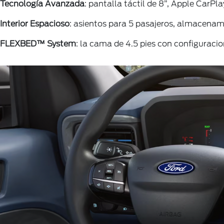
Tecnología Avanzada
: pantalla táctil de 8”, Apple CarP
Interior Espacioso
: asientos para 5 pasajeros, almacenam
FLEXBED™ System
: la cama de 4.5 pies con configuracio