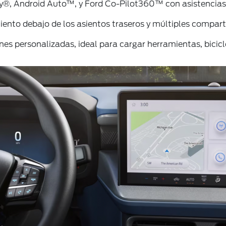
lay®, Android Auto™, y Ford Co-Pilot360™ con asistencias
iento debajo de los asientos traseros y múltiples compart
nes personalizadas, ideal para cargar herramientas, bicic