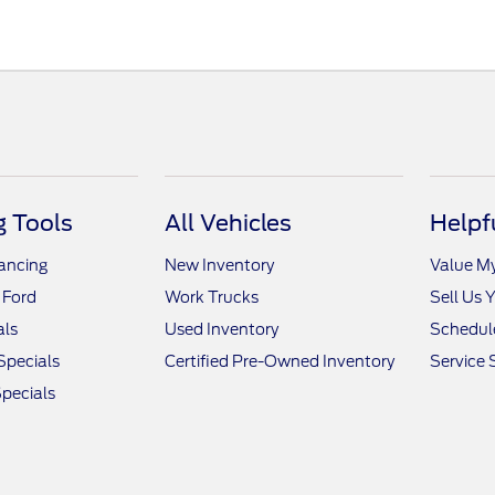
 Tools
All Vehicles
Helpf
nancing
New Inventory
Value M
 Ford
Work Trucks
Sell Us 
als
Used Inventory
Schedule
Specials
Certified Pre-Owned Inventory
Service 
pecials