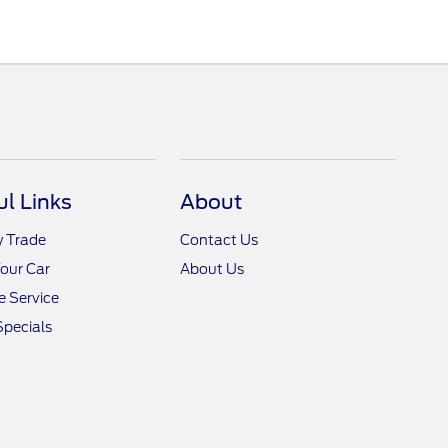
ul Links
About
y Trade
Contact Us
Your Car
About Us
 Service
Specials