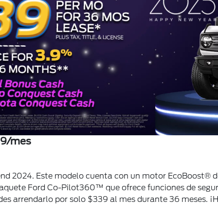
39/mes
end 2024. Este modelo cuenta con un motor EcoBoost® de 2
 paquete Ford Co-Pilot360™ que ofrece funciones de seg
edes arrendarlo por solo $339 al mes durante 36 meses. ¡