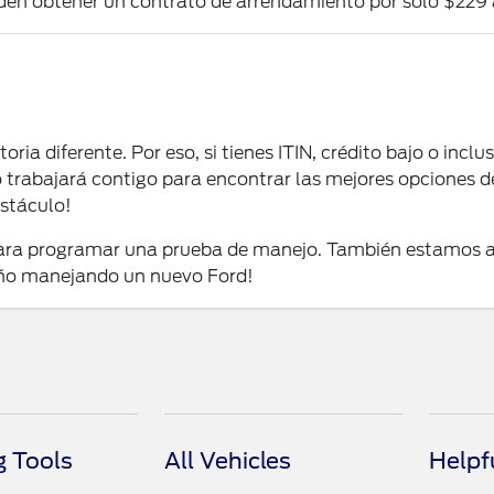
eden obtener un contrato de arrendamiento por solo $229 
ria diferente. Por eso, si tienes ITIN, crédito bajo o incl
o trabajará contigo para encontrar las mejores opciones
bstáculo!
 para programar una prueba de manejo. También estamos a
año manejando un nuevo Ford!
 Tools
All Vehicles
Helpf