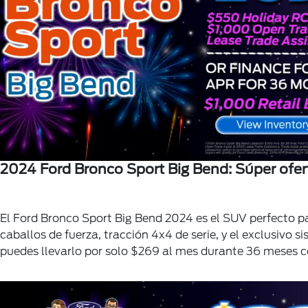
2024 Ford Bronco Sport Big Bend: Súper ofe
El Ford Bronco Sport Big Bend 2024 es el SUV perfecto pa
caballos de fuerza, tracción 4x4 de serie, y el exclusivo 
puedes llevarlo por solo $269 al mes durante 36 meses c