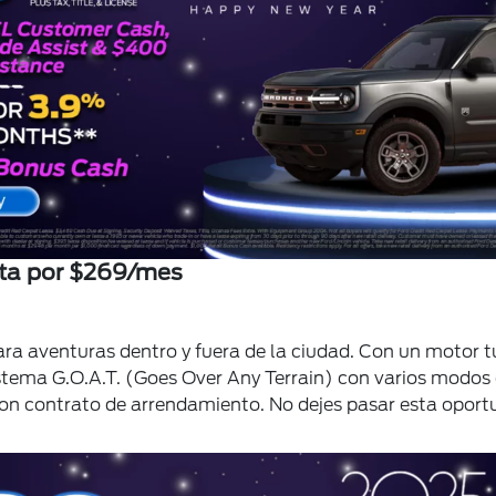
rta por $269/mes
ra aventuras dentro y fuera de la ciudad. Con un motor t
sistema G.O.A.T. (Goes Over Any Terrain) con varios modos 
on contrato de arrendamiento. No dejes pasar esta oportu