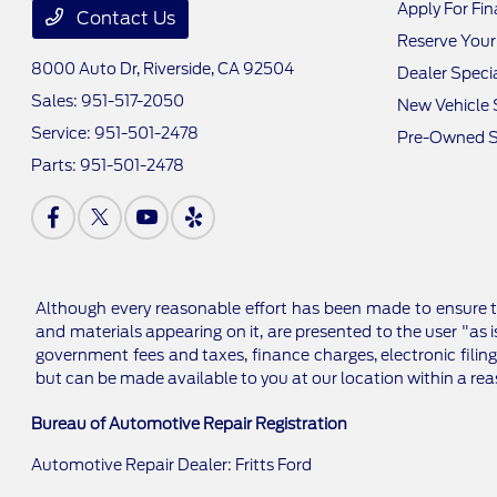
Apply For Fi
Contact Us
Reserve Your
8000 Auto Dr,
Riverside, CA 92504
Dealer Speci
Sales:
951-517-2050
New Vehicle 
Service:
951-501-2478
Pre-Owned S
Parts:
951-501-2478
Although every reasonable effort has been made to ensure th
and materials appearing on it, are presented to the user "as is
government fees and taxes, finance charges, electronic filing
but can be made available to you at our location within a re
Bureau of Automotive Repair Registration
Automotive Repair Dealer: Fritts Ford