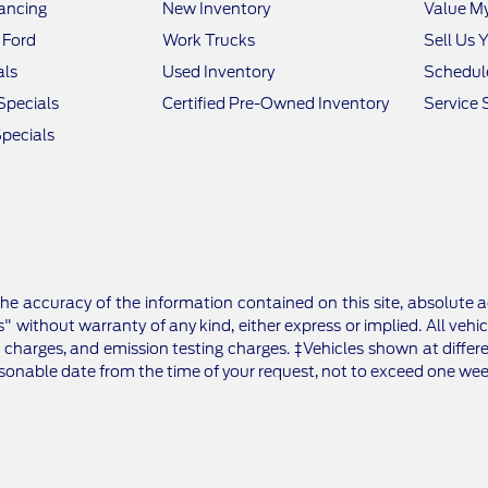
nancing
New Inventory
Value M
 Ford
Work Trucks
Sell Us 
als
Used Inventory
Schedule
Specials
Certified Pre-Owned Inventory
Service 
pecials
e accuracy of the information contained on this site, absolute a
" without warranty of any kind, either express or implied. All vehic
 charges, and emission testing charges. ‡Vehicles shown at differe
asonable date from the time of your request, not to exceed one wee