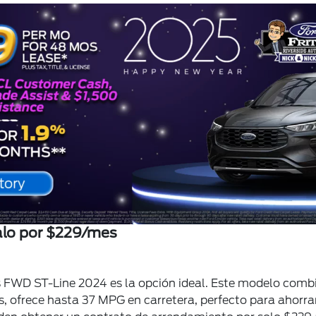
alo por $229/mes
as FWD ST-Line 2024 es la opción ideal. Este modelo com
, ofrece hasta 37 MPG en carretera, perfecto para ahorra